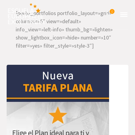
[porto_portfolios portfolio_layout=»grid»
0
columns=»5″ view=»default»
info_view=»left-info» thumb_bg=»lighten»
show_lightbox_icon=»hide» number=»10″
filter=»yes» filter_style=»style-3″]