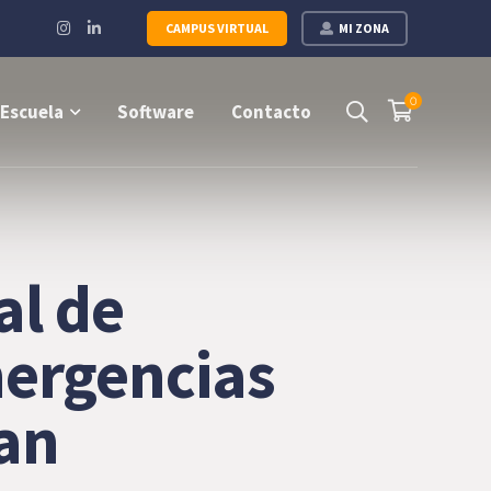
Instagram
LinkedIn
CAMPUS VIRTUAL
MI ZONA
Profile
Profile
0
Escuela
Software
Contacto
al de
mergencias
an