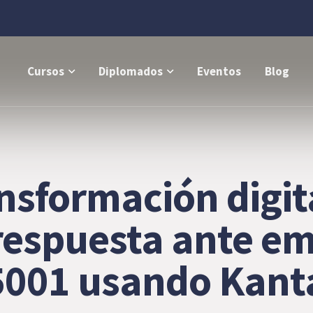
Cursos
Diplomados
Eventos
Blog
sformación digit
respuesta ante e
45001 usando Kant