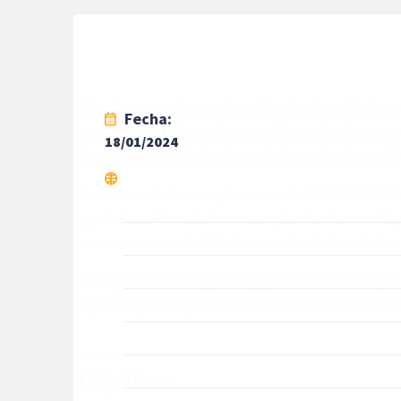
Adentrarse en la construcción efectiva del alca
Fecha:
empresarial y la mejora continua
. La documen
18/01/2024
también una guía fundamental para la alineación
En este workshop explicaremos la
técnica esen
y práctica. Además de ser un pilar fundamental 
como un mapa detallado que orienta la adaptaci
La representación gráfica y precisa de los flujo
operativa, sino que también
identifica áreas d
Objetivos