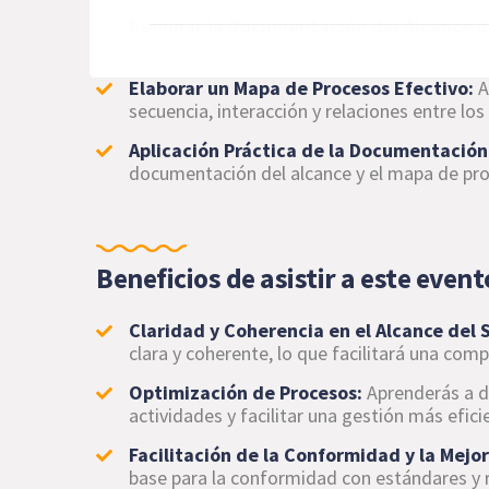
Dominar la Documentación del Alcance d
la Calidad, asegurando una comprensión clara
Elaborar un Mapa de Procesos Efectivo:
A
secuencia, interacción y relaciones entre lo
Aplicación Práctica de la Documentación
documentación del alcance y el mapa de pro
Beneficios de asistir a este event
Claridad y Coherencia en el Alcance del
clara y coherente, lo que facilitará una com
Optimización de Procesos:
Aprenderás a de
actividades y facilitar una gestión más efici
Facilitación de la Conformidad y la Mejo
base para la conformidad con estándares y 