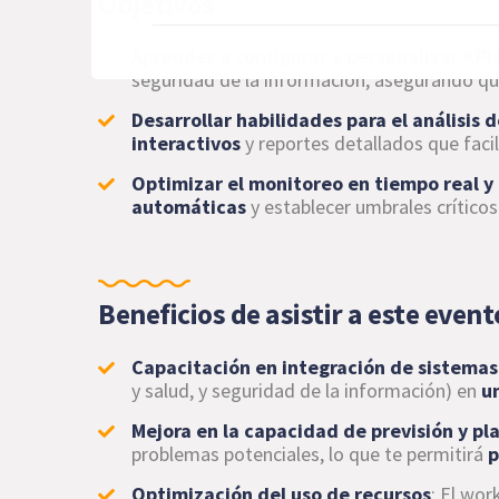
Objetivos
Aprender a configurar y personalizar KPI
seguridad de la información, asegurando qu
Desarrollar habilidades para el análisis 
interactivos
y reportes detallados que facil
Optimizar el monitoreo en tiempo real y 
automáticas
y establecer umbrales críticos
Beneficios de asistir a este event
Capacitación en integración de sistemas
y salud, y seguridad de la información) en
u
Mejora en la capacidad de previsión y pl
problemas potenciales, lo que te permitirá
p
Optimización del uso de recursos
: El wo