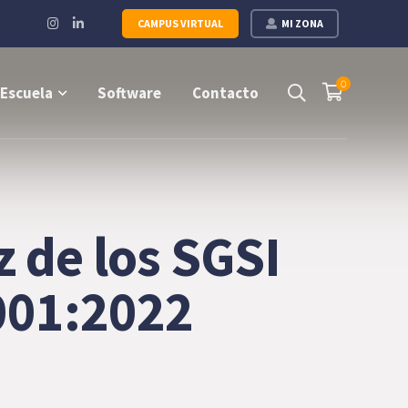
Instagram
LinkedIn
CAMPUS VIRTUAL
MI ZONA
Profile
Profile
0
Escuela
Software
Contacto
 de los SGSI
001:2022