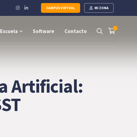
Instagram
LinkedIn
CAMPUS VIRTUAL
MI ZONA
Profile
Profile
0
Escuela
Software
Contacto
 Artificial:
SST