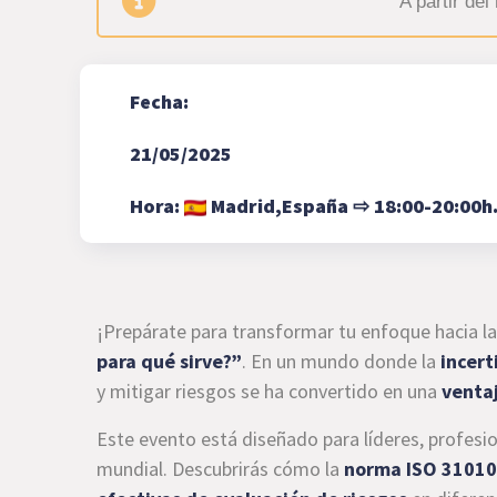
A partir de
Fecha:
21/05/2025
Hora:
Madrid,
España
⇨
18:00-20:00h
¡Prepárate para transformar tu enfoque hacia l
para qué sirve?”
. En un mundo donde la
incer
y mitigar riesgos se ha convertido en una
venta
Este evento está diseñado para líderes, profesi
mundial. Descubrirás cómo la
norma ISO 31010