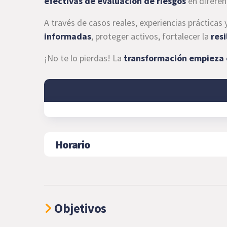
efectivas de evaluación de riesgos
en diferen
A través de casos reales, experiencias prácticas
informadas
, proteger activos, fortalecer la
resi
¡No te lo pierdas! La
transformación empieza 
Horario
Objetivos