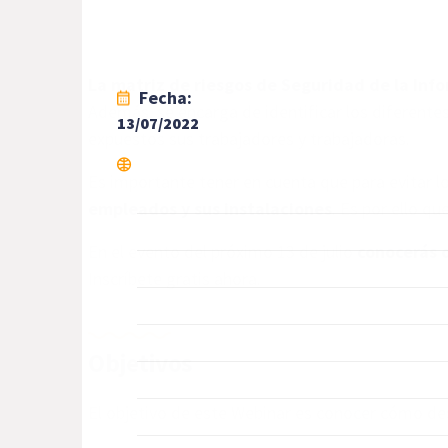
La matriz de riesgos de Seguridad de la Inf
Fecha:
Además, se encarga de identificar los diferentes
13/07/2022
expuestos sus trabajadores y trabajadoras.
Es importante tener en cuenta que para evitar l
empleados y sus instalaciones
. Es por ello q
En el evento del próximo 13 de julio
conocerás 
Inscríbete gratis ahora.
Objetivos
El objetivo de este Webinar es conocer cómo des