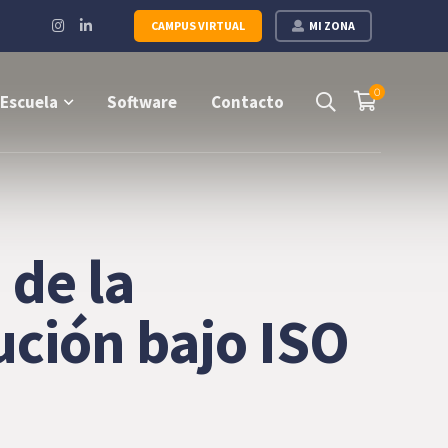
Instagram
LinkedIn
CAMPUS VIRTUAL
MI ZONA
Profile
Profile
0
Escuela
Software
Contacto
 de la
ución bajo ISO