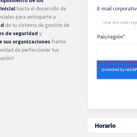
mplimiento de los
inicial
hasta el desarrollo de
E-mail corporati
ciales para anticiparte a
ad
de tu sistema de gestión de
es de seguridad
y
País/región
*
de sus organizaciones
frente
unidad de perfeccionar tus
mación!
Horario