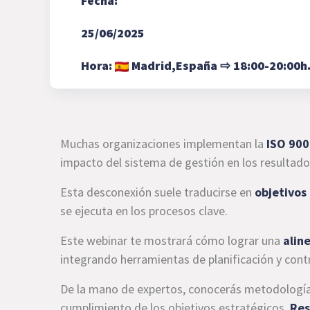
Fecha:
25/06/2025
Hora:
Madrid,
España
⇨
18:00-20:00h
Muchas organizaciones implementan la
ISO 900
impacto del sistema de gestión en los resultado
Esta desconexión suele traducirse en
objetivos
se ejecuta en los procesos clave.
Este webinar te mostrará cómo lograr una
alin
integrando herramientas de planificación y contr
De la mano de expertos, conocerás metodologías 
cumplimiento de los objetivos estratégicos.
Res