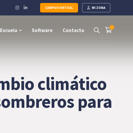
Instagram
LinkedIn
CAMPUS VIRTUAL
MI ZONA
Profile
Profile
0
Escuela
Software
Contacto
mbio climático
 sombreros para