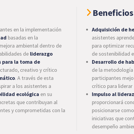
Beneficios 
ipantes en la implementación
Adquisición de he
dad
basadas en la
asistentes aprende
 mejora ambiental dentro de
para optimizar recu
habilidades de
liderazgo
de sostenibilidad 
 para la toma de
Desarrollo de hab
urado, creativo y crítico
de la metodología
mático
. A través de esta
participantes mejo
pirar a los asistentes a
crítico para lider
ilidad ecológica
en su
Impulso al lider
ncretas que contribuyan al
proporcionará cono
ientes y comprometidas con la
posicionarse com
iniciativas que con
desempeño ambient