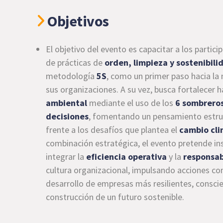
Objetivos
El objetivo del evento es capacitar a los partic
de prácticas de
orden, limpieza y sostenibili
metodología
5S
, como un primer paso hacia la
sus organizaciones. A su vez, busca fortalecer 
ambiental
mediante el uso de los
6 sombreros
decisiones
, fomentando un pensamiento estruct
frente a los desafíos que plantea el
cambio cli
combinación estratégica, el evento pretende ins
integrar la
eficiencia operativa
y la
responsab
cultura organizacional, impulsando acciones co
desarrollo de empresas más resilientes, consc
construcción de un futuro sostenible.