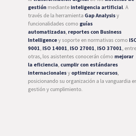
gestión
mediante
inteligencia artificial
. A
través de la herramienta
Gap Analysis
y
funcionalidades como
guías
automatizadas
,
reportes con Business
Intelligence
y soporte en normativas como
IS
9001
,
ISO 14001
,
ISO 27001
,
ISO 37001
, entr
otras, los asistentes conocerán cómo
mejorar
la eficiencia
,
cumplir con estándares
internacionales
y
optimizar recursos
,
posicionando su organización a la vanguardia e
gestión y cumplimiento.