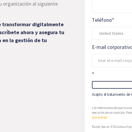
u organización al siguiente
Teléfono
*
e transformar digitalmente
scríbete ahora y asegura tu
 en la gestión de tu
E-mail corporativ
*
Acepto el tratamiento de m
y te informamos de que tus da
ejecución de un contrato. Pued
privacidad
.
Razón Social: ESGinnova Espa