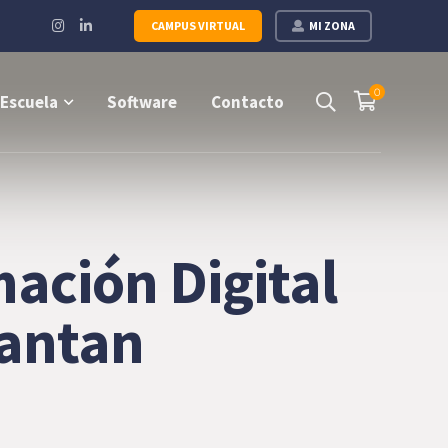
Instagram
LinkedIn
CAMPUS VIRTUAL
MI ZONA
Profile
Profile
0
Escuela
Software
Contacto
mación Digital
Kantan