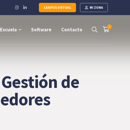
Instagram
LinkedIn
CAMPUS VIRTUAL
MI ZONA
Profile
Profile
0
Escuela
Software
Contacto
 Gestión de
eedores