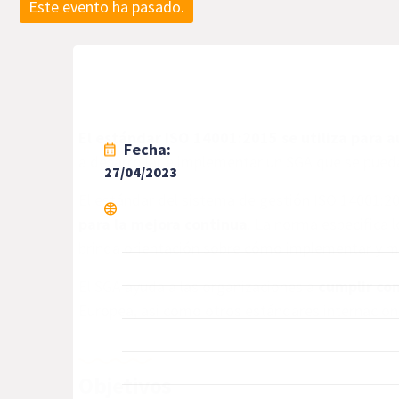
Este evento ha pasado.
El estándar ISO 14001:2015 se utiliza para a
Fecha:
a desarrollar e implementar un SGA que se pue
27/04/2023
El estándar del sistema de gestión ISO 14001:2
para la mejora continua
. La norma especifica 
brinda orientación sobre cómo implementar y m
El SGA ayuda a las organizaciones a
cumplir con
Europea, así como otros estándares internaciona
Objetivos