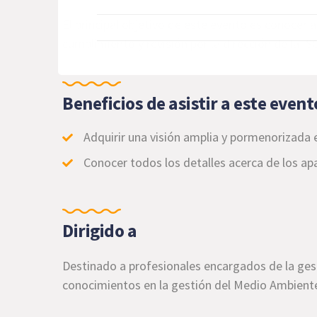
El principal objetivo de este evento es conocer
a
cumplimiento y revisión por la dirección de la I
Beneficios de asistir a este event
Adquirir una visión amplia y pormenorizada e
Conocer todos los detalles acerca de los apa
Dirigido a
Destinado a profesionales encargados de la gest
conocimientos en la gestión del Medio Ambient