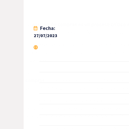
La
gestión de compras es un proceso crítico e
Fecha:
digital de SST, se pueden mejorar significativame
27/07/2023
Una herramienta digital de SST puede ayudar a
de compras pueden ser mantenidos en una base de
proveedores.
Adicionalmente, una herramienta digital de SST
compras
. Esto puede incluir la identificación d
la implementación de medidas preventivas para m
Otro beneficio de una herramienta digital de SS
herramienta puede recopilar información sobre l
análisis de tendencias y tomar decisiones info
En resumen, una herramienta digital de SST pu