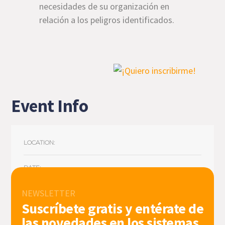
necesidades de su organización en
relación a los peligros identificados.
Event Info
LOCATION:
DATE:
NEWSLETTER
TIME:
Suscríbete gratis y entérate de
las novedades en los sistemas
PHONE: