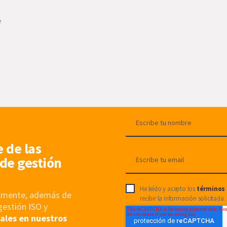
e
e de las
de gestión
He leído y acepto los
términos 
nalmente, además de
recibir la información solicitada.
gestión ISO y
ales en nuestros