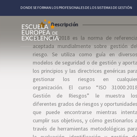
DONDE SE FORMAN LOS PROFESIONALES DE LOS SISTEMAS DE GESTIÓN
Descripción
ISO 31000:2018 es la norma de referenci
aceptada mundialmente sobre gestión de
riesgo. Se utiliza como guía en diverso
modelos de seguridad o de gestión y aport
los principios y las directrices genéricas par
gestionar los riesgos en cualquie
organización. El curso “ISO 31000:201
Gestión de Riesgos” le muestra lo
diferentes grados de riesgos y oportunidade
que puede encontrarse mientras intent
cumplir sus objetivos, y cómo gestionarlos 
través de herramientas metodológicas par
la evaluación, identificación y gestión d