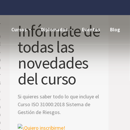
Infórmate de
Cursos
Diplomados
Eventos
Blog
a
todas las
l
s
novedades
a
a
del curso
r
8
s
Si quieres saber todo lo que incluye el
s
Curso ISO 31000:2018 Sistema de
a
Gestión de Riesgos.
a
a
e