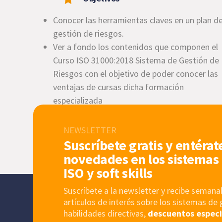
Conocer las herramientas claves en un plan d
gestión de riesgos.
Ver a fondo los contenidos que componen el
Curso ISO 31000:2018 Sistema de Gestión de
Riesgos con el objetivo de poder conocer las
ventajas de cursas dicha formación
especializada
Exponer las situaciones habituales a las que
diariamente las organizaciones se enfrentan
NEWSLETTER
al gestionar los riesgos.
Suscríbete gratis y entérat
Presentar las metodologías más relevantes y
novedades en los sistemas 
prácticas para dicha gestión.
ISO y soft skills
Suscríbete a la newsletter y recibe sema
artículos de interés sobre los sistemas de 
habilidades directivas,
descuentos especi