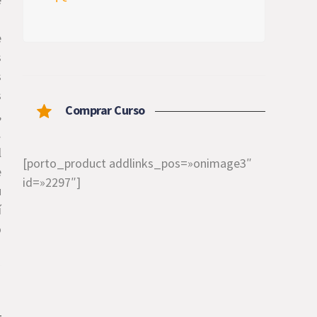
e
s
s
s
Comprar Curso
,
.
l
[porto_product addlinks_pos=»onimage3″
e
id=»2297″]
u
í
o