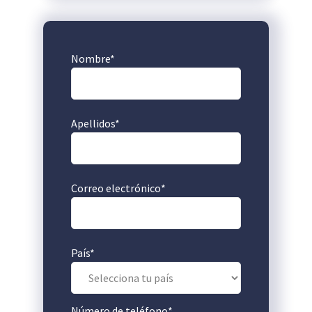
Nombre
*
Apellidos
*
Correo electrónico
*
País
*
Número de teléfono
*