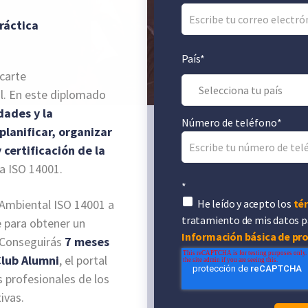
ráctica
País
*
icarte
l. En este diplomado
dades y la
Número de teléfono
*
planificar, organizar
 certificación de la
a ISO 14001.
*
He leído y acepto los
té
 Ambiental ISO 14001 a
tratamiento de mis datos pa
e para obtener un
Información básica de pr
 Conseguirás
7 meses
Club Alumni
, el portal
s profesionales de los
ivas.