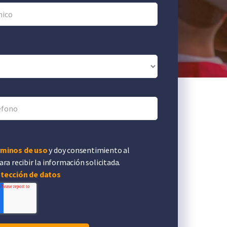
rminos de uso
y doy consentimiento al
ra recibir la información solicitada.
otección de datos