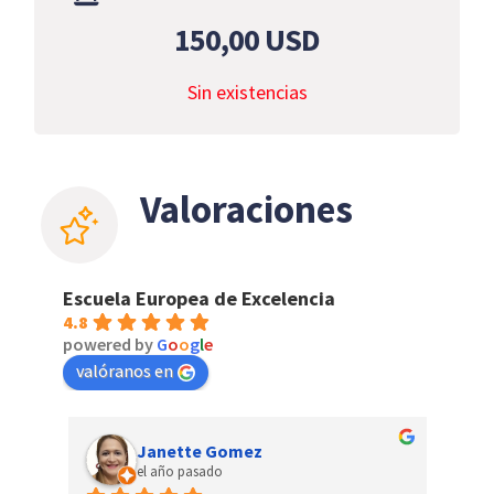
150,00
USD
Sin existencias
Valoraciones
Escuela Europea de Excelencia
4.8
powered by
G
o
o
g
l
e
valóranos en
Janette Gomez
el año pasado