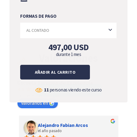
FORMAS DE PAGO
497,00
USD
Valoraciones
durante 1 mes
AÑADIR AL CARRITO
Escuela Europea de Excelencia
4.8
11
personas viendo este curso
powered by
G
o
o
g
l
e
valóranos en
Rommel Calogero
el año pasado