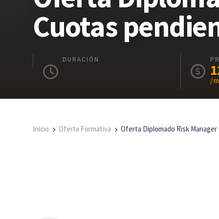
Cuotas pendie
DURACIÓN
P
1
/ 
Inicio
Oferta Formativa
Oferta Diplomado Risk Manager 