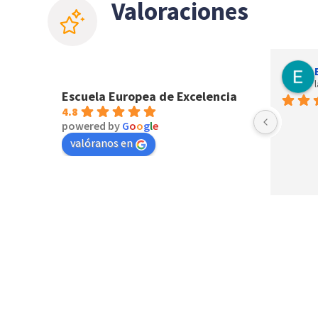
Valoraciones
Janette Gomez
last year
Escuela Europea de Excelencia
4.8
powered by
G
o
o
g
l
e
valóranos en