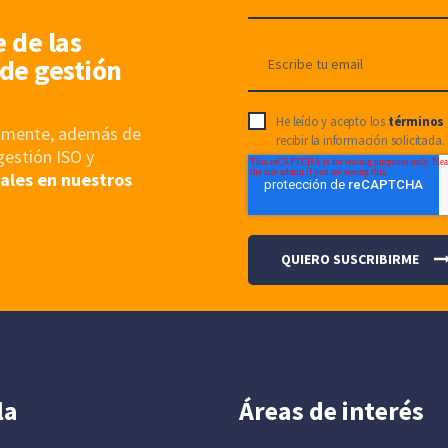
e de las
de gestión
He leído y acepto los
términos 
nalmente, además de
recibir la información solicitada.
gestión ISO y
ales en nuestros
la
Áreas de interés