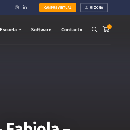
Instagram
LinkedIn
CAMPUS VIRTUAL
MI ZONA
Profile
Profile
0
Escuela
Software
Contacto
 Fabiola –