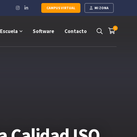
Instagram
LinkedIn
CAMPUS VIRTUAL
MI ZONA
Profile
Profile
0
Escuela
Software
Contacto
a Calidad ISO