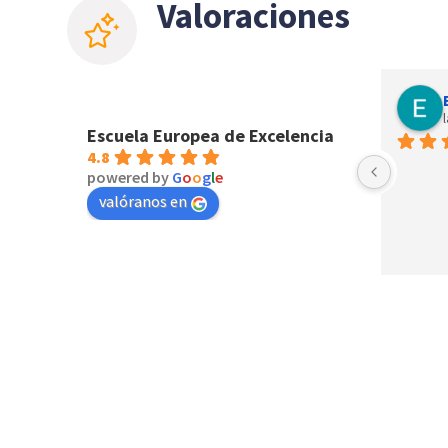
Valoraciones
Janette Gomez
last year
Escuela Europea de Excelencia
4.8
powered by
G
o
o
g
l
e
valóranos en