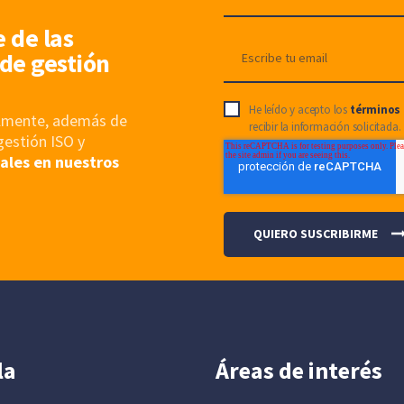
e de las
de gestión
He leído y acepto los
términos 
nalmente, además de
recibir la información solicitada.
gestión ISO y
ales en nuestros
la
Áreas de interés