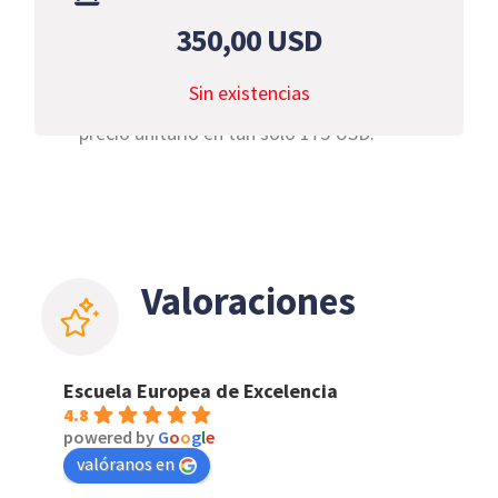
350,00
USD
Curso Implementador Experto de ISO
Sin existencias
37001:2016 para 2 personas, dejando el
precio unitario en tan solo 175 USD.
Valoraciones
Escuela Europea de Excelencia
4.8
powered by
G
o
o
g
l
e
valóranos en