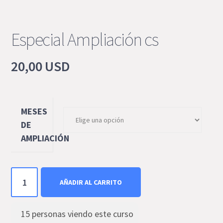
Especial Ampliación cs
20,00
USD
MESES
DE
AMPLIACIÓN
Especial
AÑADIR AL CARRITO
Ampliación
cs
cantidad
15
personas viendo este curso