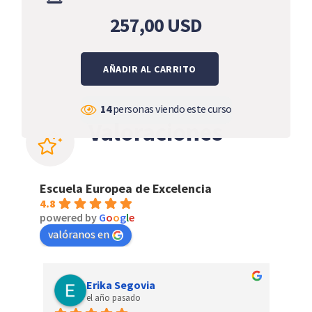
257,00
USD
AÑADIR AL CARRITO
14
personas viendo este curso
Valoraciones
Escuela Europea de Excelencia
4.8
powered by
G
o
o
g
l
e
valóranos en
Erika Segovia
el año pasado