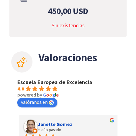
450,00
USD
Sin existencias
Valoraciones
Escuela Europea de Excelencia
4.8
powered by
G
o
o
g
l
e
valóranos en
Janette Gomez
el año pasado