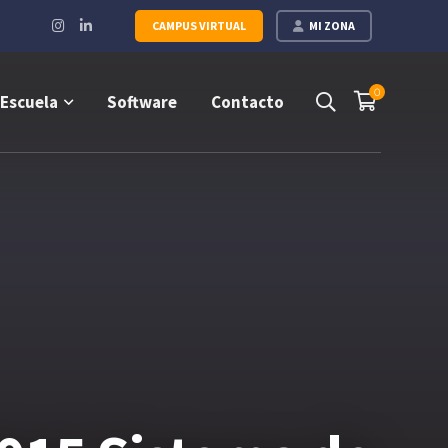
Instagram
LinkedIn
CAMPUS VIRTUAL
MI ZONA
Profile
Profile
0
Escuela
Software
Contacto