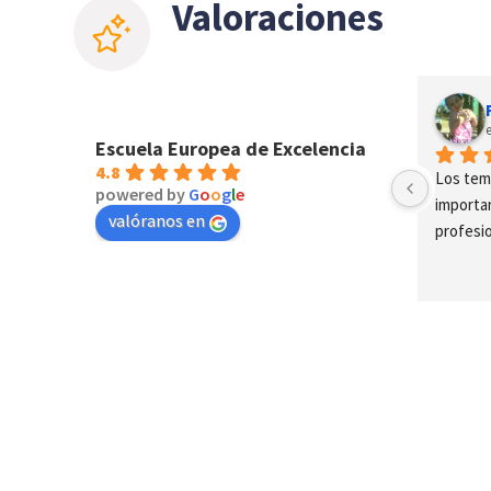
Valoraciones
a
Alejandro Fabian Arcos
el año pasado
Escuela Europea de Excelencia
4.8
Muy buen seminario de la ISO 27001 
Los tem
powered by
G
o
o
g
l
e
y 27002!!!Muchas gracias
importan
valóranos en
profesi