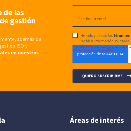
e de las
de gestión
He leído y acepto los
términos 
nalmente, además de
recibir la información solicitada.
gestión ISO y
ales en nuestros
la
Áreas de interés