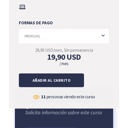
FORMAMOS TU PRESENTE PARA
MEJORAR TU FUTURO
FORMAS DE PAGO
Información de interés
El
Club Alumni
es un espacio exclusivo para
los profesionales, que se preocupan por la
29,90 USD/mes, Sin permanencia
formación continua en materia de
19,90
USD
sistemas de gestión, habilidades
/ mes
directivas y materias transversales.
AÑADIR AL CARRITO
11
personas viendo este curso
¿Todavía con dudas?
Solicita información sobre este curso