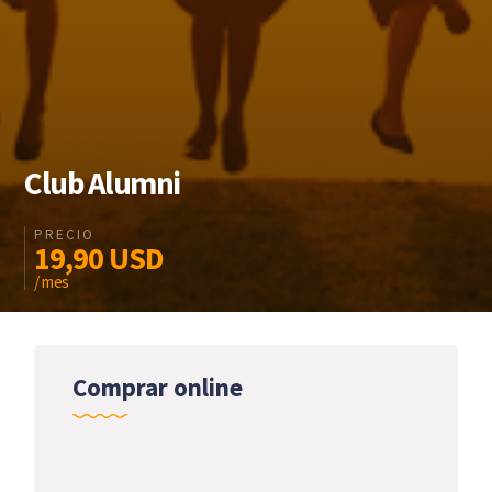
Club Alumni
PRECIO
19,90
USD
/ mes
Comprar online
Inicio
Oferta Formativa
Club Alumni