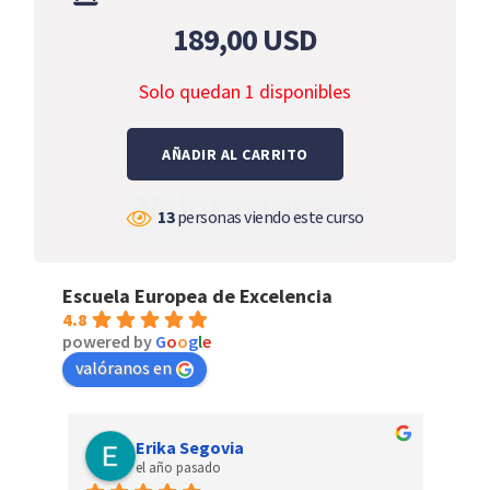
189,00
USD
Solo quedan 1 disponibles
AÑADIR AL CARRITO
Valoraciones
13
personas viendo este curso
Escuela Europea de Excelencia
4.8
powered by
G
o
o
g
l
e
valóranos en
Erika Segovia
el año pasado