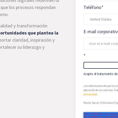
luciones digitales redefinen la
 que los procesos respondan
Teléfono
*
orno.
calidad y transformación
E-mail corporati
oportunidades que plantea la
ortar claridad, inspiración y
rtalecer su liderazgo y
*
Acepto el tratamiento de 
y te informamos de que tus d
ejecución de un contrato. Pue
privacidad
.
Razón Social: ESGinnova Esp