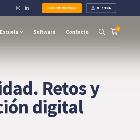
Instagram
LinkedIn
CAMPUS VIRTUAL
MI ZONA
Profile
Profile
0
Escuela
Software
Contacto
idad. Retos y
ión digital