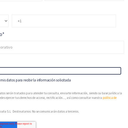
vo
*
mis datos para recibir la información solicitada
atos serán tratados para atender tu consulta, enviarte información, siendo su base jurídica la
des ejercer tus derechos de acceso, rectificación..., así como consultar nuestra
política de
aña S.L Destinatarios: No se comunicarán datos a terceros.