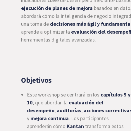
indicadores clave de desempeño mediante dashboa
ejecución de planes de mejora
basados en datos
abordará cómo la inteligencia de negocio integra
una toma de
decisiones más ágil y fundament
aprende a optimizar la
evaluación del desempeño
herramientas digitales avanzadas.
Objetivos
Este workshop se centrará en los
capítulos 9 y
10
, que abordan la
evaluación del
desempeño
,
auditorías
,
acciones correctiva
y
mejora continua
. Los participantes
aprenderán cómo
Kantan
transforma estos