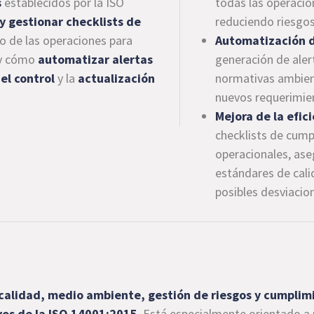
s
establecidos por la ISO
todas las operacio
 y gestionar checklists de
reduciendo riesgos
uo de las operaciones para
Automatización d
, y cómo
automatizar alertas
generación de aler
 el control
y la
actualización
normativas ambient
nuevos requerimie
Mejora de la efic
checklists de cump
operacionales, ase
estándares de cali
posibles desviacio
calidad, medio ambiente, gestión de riesgos y cumpli
ivos de la ISO 14001:2015
. Está especialmente orientado a