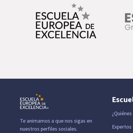
Escue
¿Quiénes
Te animamos a que nos sigas en
Expertos
nuestros perfiles sociales.