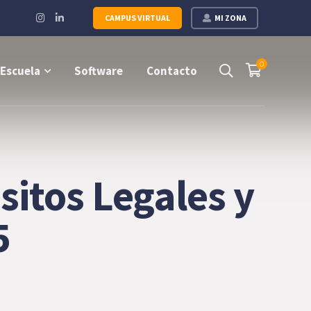
Instagram
LinkedIn
CAMPUS VIRTUAL
MI ZONA
Profile
Profile
0
Escuela
Software
Contacto
itos Legales y
5