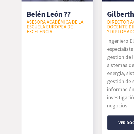
Belén León ??
Gilberth
ASESORA ACADÉMICA DE LA
DIRECTOR A
ESCUELA EUROPEA DE
DOCENTE DI
EXCELENCIA
Y DIPLOMAD
Ingeniero El
especialist
gestión de l
sistemas de
energía, si
gestión de 
información
investigaci
negocios.
VER DO