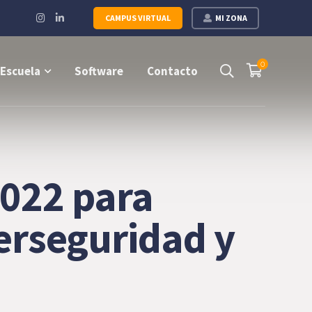
Instagram
LinkedIn
CAMPUS VIRTUAL
MI ZONA
Profile
Profile
0
Escuela
Software
Contacto
022 para
berseguridad y