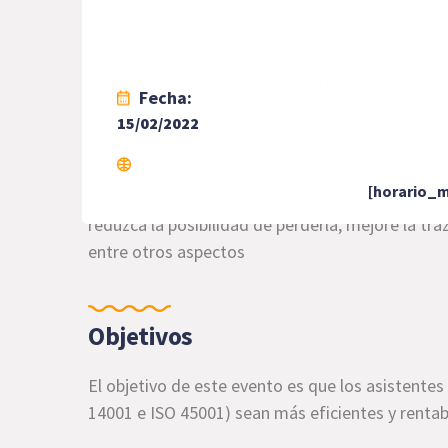
Desde hace un tiempo, la transformación digital
Fecha:
resultados excelentes y también diferenciarse d
15/02/2022
Son muchas las organizaciones que han implement
[horario_m
Contar con un software que permita la transform
reduzca la posibilidad de perderla, mejore la tra
entre otros aspectos
Objetivos
El objetivo de este evento es que los asistent
14001 e ISO 45001) sean más eficientes y rentab