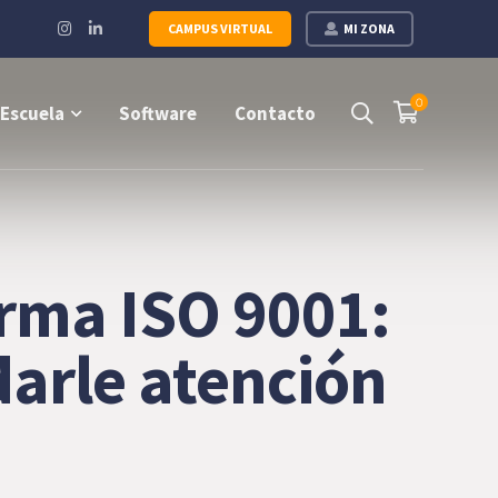
Instagram
LinkedIn
CAMPUS VIRTUAL
MI ZONA
Profile
Profile
0
Escuela
Software
Contacto
orma ISO 9001:
arle atención