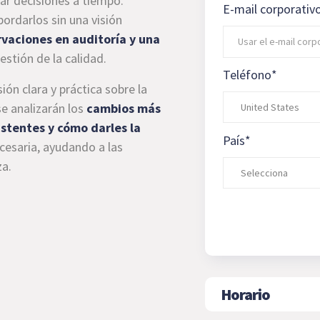
mar decisiones a tiempo.
E-mail corporativ
ordarlos sin una visión
vaciones en auditoría y una
stión de la calidad.
Teléfono
*
ón clara y práctica sobre la
se analizarán los
cambios más
istentes y cómo darles la
País
*
cesaria, ayudando a las
za.
Horario