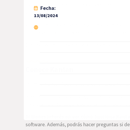
Descubre lo que Kantan puede hacer por tu Emp
Fecha:
empresa.
13/08/2024
Un momento ideal para preguntar y aclarar cómo 
implantado y certificado, como si pretendes cert
Esta sesión es 100% online y 100% gratuita.
Conoce Kantan
Obtén y mantén fácilmente la certificación en 
Ahorra tiempo y recursos, agiliza la gestión y ob
medio ambiente, seguridad de la información y se
Si tienes interés en ver cómo funciona Kant
software. Además, podrás hacer preguntas si de