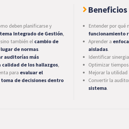
Beneficios 
ómo deben planificarse y
Entender por qué 
istema Integrado de Gestión
,
funcionamiento r
 sino también el
cambio de
Aprender a
enfoca
 lugar de normas
.
aisladas
.
ar auditorías más
Identificar sinergi
a calidad de los hallazgos
,
Optimizar tiempos y
enta para
evaluar el
Mejorar la utilidad
a toma de decisiones dentro
Convertir la audit
sistema
.