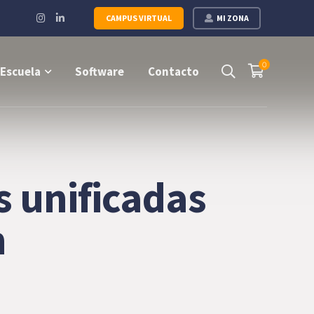
Instagram
LinkedIn
CAMPUS VIRTUAL
MI ZONA
Profile
Profile
0
Escuela
Software
Contacto
s unificadas
n