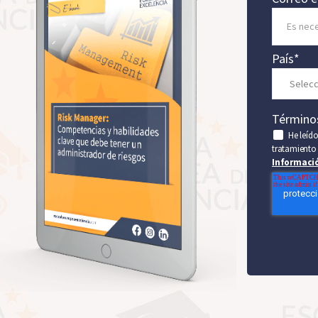
País
*
Término
He leíd
tratamiento 
Informació