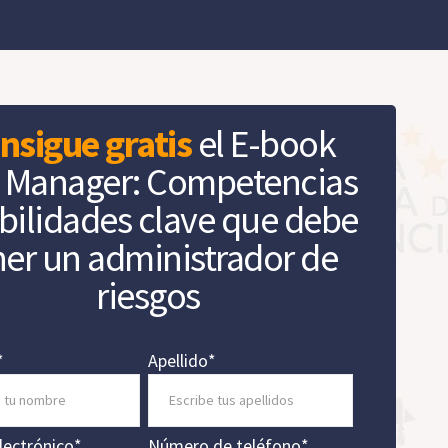
nsigue gratis
el E-book
k Manager: Competencias
bilidades clave que debe
ner un administrador de
riesgos
*
Apellido
*
lectrónico
*
Número de teléfono
*