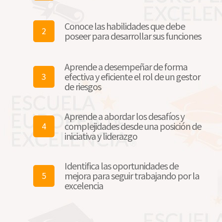
Conoce las habilidades que debe
2
poseer para desarrollar sus funciones
Aprende a desempeñar de forma
efectiva y eficiente el rol de un gestor
3
de riesgos
Aprende a abordar los desafíos y
complejidades desde una posición de
4
iniciativa y liderazgo
Identifica las oportunidades de
mejora para seguir trabajando por la
5
excelencia