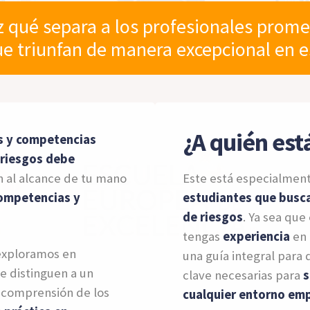
 qué separa a los profesionales promed
ue triunfan de manera excepcional en 
¿A quién est
s y competencias
 riesgos debe
án al alcance de tu mano
Este está especialmen
Competencias y
estudiantes que busca
de riesgos
. Ya sea qu
tengas
experiencia
en 
exploramos en
una guía integral para 
e distinguen a un
clave necesarias para
s
a comprensión de los
cualquier entorno emp