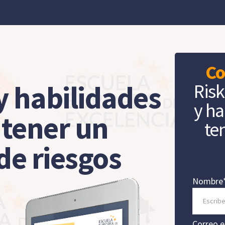
Co
 habilidades
Ris
y ha
 tener un
te
de riesgos
Nombre
Correo e