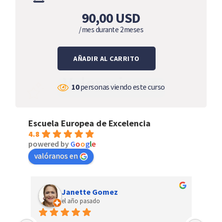
90,00
USD
/ mes durante 2 meses
AÑADIR AL CARRITO
Valoraciones
10
personas viendo este curso
Escuela Europea de Excelencia
4.8
powered by
G
o
o
g
l
e
valóranos en
Janette Gomez
el año pasado