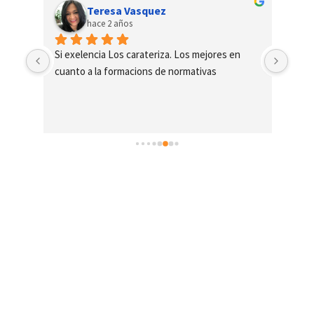
Teresa Vasquez
hace 2 años
para 
Si exelencia Los carateriza. Los mejores en 
La E
cuanto a la formacions de normativas
tran
con 
parti
exce
supe