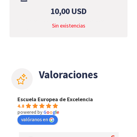
10,00
USD
Certificado del curso Procesos de apoyo de
Sin existencias
sistemas de gestión
Valoraciones
Escuela Europea de Excelencia
4.8
powered by
G
o
o
g
l
e
valóranos en