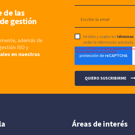
e de las
de gestión
He leído y acepto los
términos 
nalmente, además de
recibir la información solicitada.
gestión ISO y
ales en nuestros
la
Áreas de interés