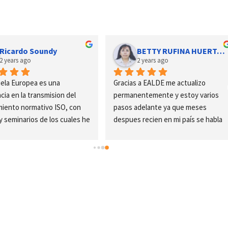
Ricardo Soundy
BETTY RUFINA HUERTA ZAVALA
2 years ago
2 years ago
ela Europea es una 
Gracias a EALDE me actualizo 
cia en la transmision del 
permanentemente y estoy varios 
iento normativo ISO, con 
pasos adelante ya que meses 
y seminarios de los cuales he 
despues recien en mi país se habla 
pado desde el 2015.El Club 
sobre esos temas
es una excelente 
idad de participar y 
se en variados temas de 
dad.