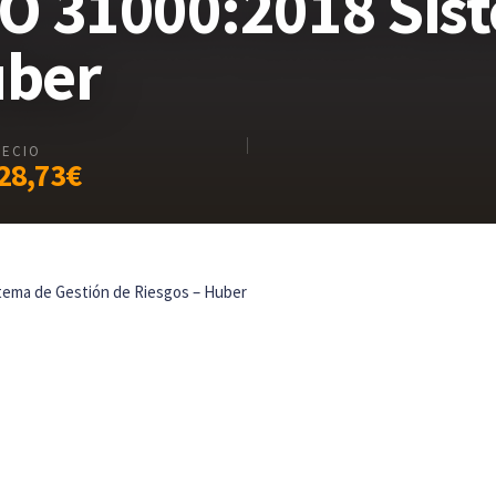
SO 31000:2018 Sis
uber
RECIO
28,73€
stema de Gestión de Riesgos – Huber