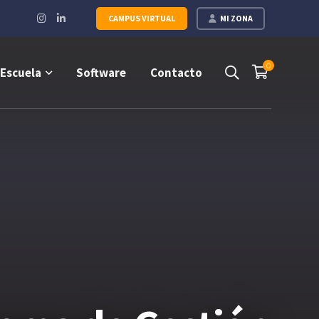
Instagram
LinkedIn
CAMPUS VIRTUAL
MI ZONA
Profile
Profile
0
Escuela
Software
Contacto