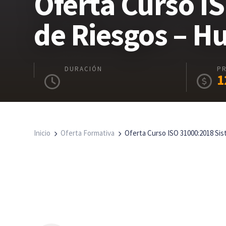
Oferta Curso I
de Riesgos – H
DURACIÓN
P
1
Inicio
Oferta Formativa
Oferta Curso ISO 31000:2018 Si