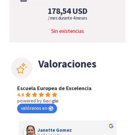
informática aplicada a las organizaciones
178,54
USD
/ mes durante 4 meses
Sin existencias
Valoraciones
Escuela Europea de Excelencia
4.8
powered by
G
o
o
g
l
e
valóranos en
Janette Gomez