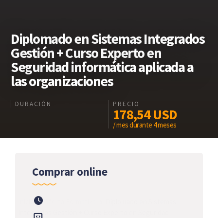
Diplomado en Sistemas Integrados
Gestión + Curso Experto en
Seguridad informática aplicada a
las organizaciones
DURACIÓN
PRECIO
178,54
USD
/ mes durante 4 meses
Comprar online
Inicio
Oferta Formativa
Diplomado en Sistemas
Integrados Gestión + Curso Experto en Seguridad