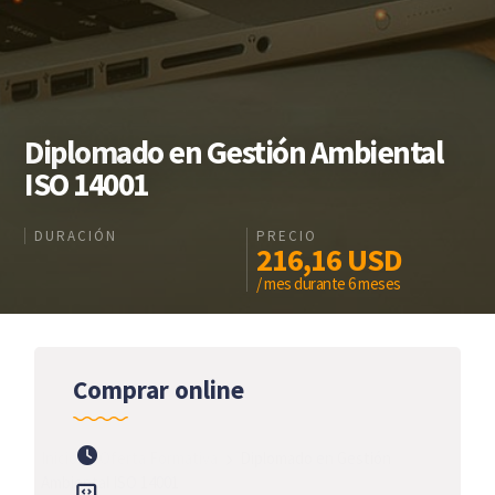
Diplomado en Gestión Ambiental
ISO 14001
DURACIÓN
PRECIO
216,16
USD
/ mes durante 6 meses
Comprar online
Inicio
Oferta Formativa
Diplomado en Gestión
Ambiental ISO 14001