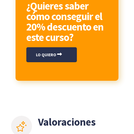
¿Quieres saber
cómo conseguir el
20% descuento en
este curso?
LO QUIERO
Valoraciones