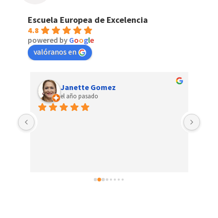
Escuela Europea de Excelencia
4.8
powered by
G
o
o
g
l
e
valóranos en
Janette Gomez
el año pasado