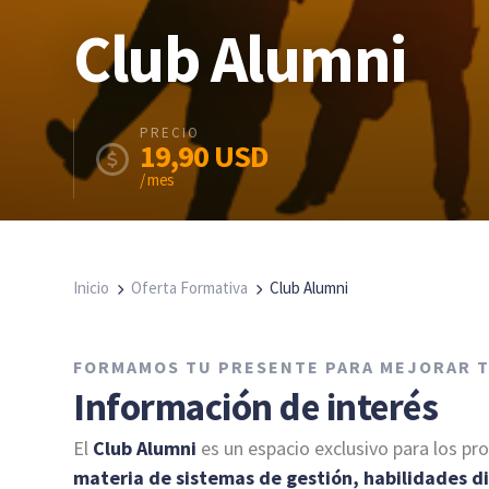
Club Alumni
PRECIO
19,90
USD
/ mes
Inicio
Oferta Formativa
Club Alumni
FORMAMOS TU PRESENTE PARA MEJORAR 
Información de interés
El
Club Alumni
es un espacio exclusivo para los pr
materia de sistemas de gestión, habilidades di