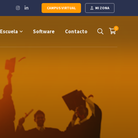
Instagram
LinkedIn
CAMPUS VIRTUAL
MI ZONA
Profile
Profile
0
Escuela
Software
Contacto