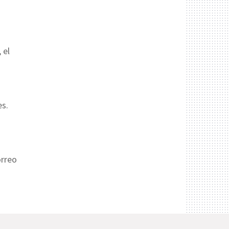
 el
es.
orreo
a