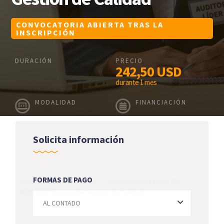
CONVOCATORIA ABIERTA TRAS LA
INSCRIPCIÓN
DURACIÓN
PRECIO
242,50
USD
durante 1 mes
MODALIDAD
FINANCIACIÓN
Solicita información
FORMAS DE PAGO
Inicio
Oferta Formativa
Curso Auditor Líder ISO
9001:2015 Sistema de Gestión de Calidad