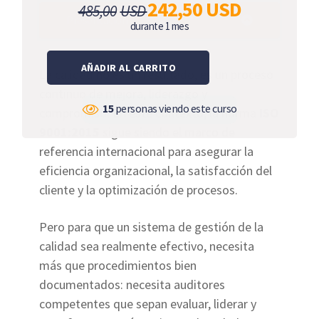
El
El
242,50
USD
485,00
USD
Presentación
precio
precio
durante 1 mes
original
actual
era:
es:
AÑADIR AL CARRITO
La calidad no es un resultado, es un proceso
485,00USD.
242,50US
continuo de mejora, liderazgo y
15
personas viendo este curso
compromiso. En este contexto, la norma
ISO
9001:2015
sigue siendo el marco de
referencia internacional para asegurar la
eficiencia organizacional, la satisfacción del
cliente y la optimización de procesos.
Pero para que un sistema de gestión de la
calidad sea realmente efectivo, necesita
más que procedimientos bien
documentados: necesita auditores
competentes que sepan evaluar, liderar y