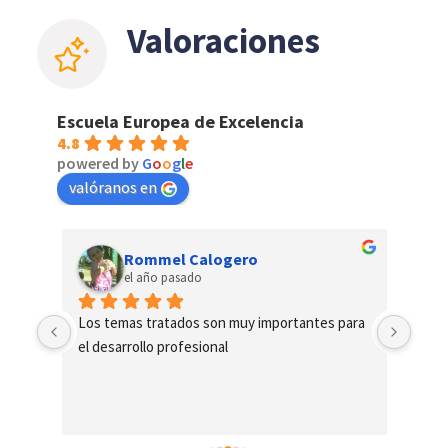
Valoraciones
Escuela Europea de Excelencia
4.8
powered by
G
o
o
g
l
e
valóranos en
Rommel Calogero
el año pasado
Los temas tratados son muy importantes para 
Si ex
el desarrollo profesional
cuan