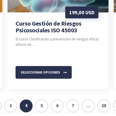
199,00
USD
Curso Gestión de Riesgos
Psicosociales ISO 45003
El curso Clasificación y prevención de riesgos eficaz
ofrece un …
Este
producto
SELECCIONAR OPCIONES
tiene
múltiples
variantes.
Las
opciones
3
4
5
6
7
…
20
se