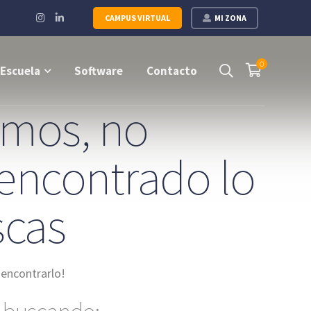
Instagram
LinkedIn
CAMPUS VIRTUAL
MI ZONA
Profile
Profile
0
Escuela
Software
Contacto
imos, no
encontrado lo
scas
encontrarlo!