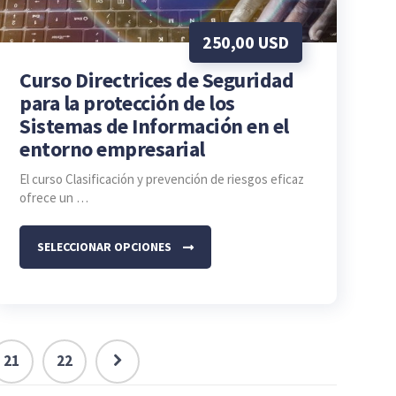
250,00
USD
Curso Directrices de Seguridad
para la protección de los
Sistemas de Información en el
entorno empresarial
El curso Clasificación y prevención de riesgos eficaz
ofrece un …
SELECCIONAR OPCIONES
Este
producto
tiene
múltiples
variantes.
21
22
Las