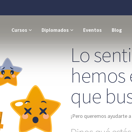
Cursos
Diplomados
Eventos
Blog
Lo sent
hemos 
que bu
¡Pero queremos ayudarte a 