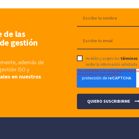
pueden
elegir
en
la
e de las
página
de gestión
de
producto
He leído y acepto los
términos 
nalmente, además de
recibir la información solicitada.
gestión ISO y
ales en nuestros