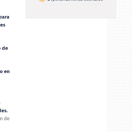
para
les
o de
do en
s
des.
ón de