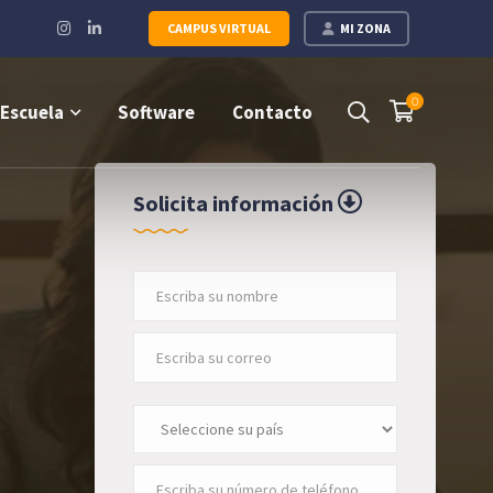
Instagram
LinkedIn
CAMPUS VIRTUAL
MI ZONA
Profile
Profile
0
Escuela
Software
Contacto
Solicita información