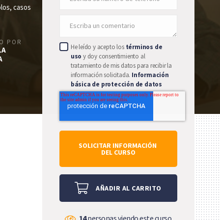
plos, casos
DO POR
He leído y acepto los
términos de
LA
uso
y doy consentimiento al
A
tratamiento de mis datos para recibir la
información solicitada.
Información
básica de protección de datos
AÑADIR AL CARRITO
14
personas viendo este curso