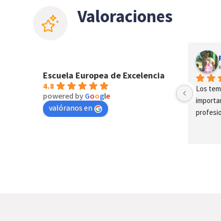
Valoraciones
a
Alejandro Fabian Arcos
el año pasado
Escuela Europea de Excelencia
4.8
Muy buen seminario de la ISO 27001 
Los tem
powered by
G
o
o
g
l
e
y 27002!!!Muchas gracias
importan
valóranos en
profesi